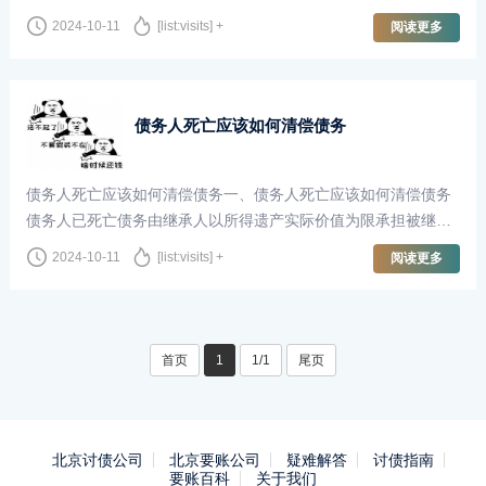
很明确的，那么你知道抵押债务履行期限什么意思？诉宁网小编
2024-10-11
[list:visits] +
阅读更多
为大家整理了相关的法律知识，下面···
债务人死亡应该如何清偿债务
债务人死亡应该如何清偿债务一、债务人死亡应该如何清偿债务
债务人已死亡债务由继承人以所得遗产实际价值为限承担被继承
人的债务。《民法典》第一千一百五十九条分割遗产，应当清偿
2024-10-11
[list:visits] +
阅读更多
被继承人依法应当缴纳的税款和债务···
首页
1
1/1
尾页
北京讨债公司
北京要账公司
疑难解答
讨债指南
要账百科
关于我们