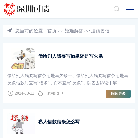
您当前的位置：
首页
>>
疑难解答
>>
追债要债
借给别人钱要写借条还是写欠条
借给别人钱要写借条还是写欠条一、借给别人钱要写借条还是写
欠条借款时宜写“借条”，而不宜写“欠条”，以省去诉讼中解
释“欠”款原因、用途的举证责任。借条是指借个人或公家的现金
2024-10-11
[list:visits] +
阅读更多
或物品时写给对方的条子，就是借···
私人借款借条怎么写